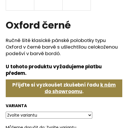
a
j
í
Oxford černé
t
?
Ručně šité klasické pánské polobotky typu
Oxford v černé barvě s ušlechtilou celokoženou
podešví v barvě bordó.
U tohoto produktu vyžadujeme platbu
HLEDAT
předem.
Přijďte si vyzkoušet zkušební řadu
k nám
D
do showroomu
.
o
p
VARIANTA
o
r
u
Můžeme doručit do:
Zvolte variantu