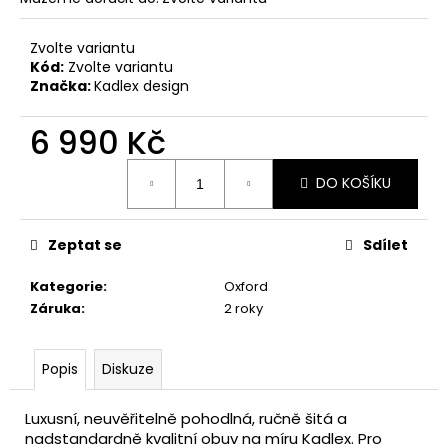
č
u
j
Zvolte variantu
e
Kód:
Zvolte variantu
Značka:
Kadlex design
m
e
6 990 Kč
Měrná
DÁMSKÉ
DO KOŠÍKU
cena:
ČERNÉ
ŠATY
12
Zeptat se
Sdílet
500
Kč
Původně:
Kategorie
:
Oxford
22
Záruka
:
2 roky
500
Kč
Popis
Diskuze
Luxusní, neuvěřitelně pohodlná, ručně šitá a
nadstandardně kvalitní obuv na míru Kadlex. Pro