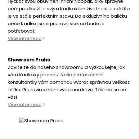
Hýčkat svou obuv není hřích! Naopak, díky správné
péči prodloužíte svým Kadlexkám životnost a udržíte
je ve stále perfektním stavu. Do exkluzivního balíčku
péče Kadlex jsme připravili vše, co budete
potřebovat.
Více informací
>
Showroom Praha
Zavítejte do našeho showroomu a vyzkoušejte, jak
vám Kadlexky padnou. Naše profesionální
konzultantky vám pomohou vybrat správnou velikost
i šířku. Připravíme vám výbornou kávu. Těšíme se na
vás!
Více informací
>