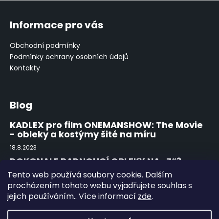
Z
á
Informace pro vás
p
a
Obchodní podmínky
t
Podmínky ochrany osobních údajů
í
Kontakty
Blog
KADLEX pro film ONEMANSHOW: The Movie
- obleky a kostýmy šité na míru
18.8.2023
DOKONALE PADNOUCÍ OBLEKY NA „Z“?
ZEGNA!
Tento web používá soubory cookie. Dalším
15.8.2022
procházením tohoto webu vyjadřujete souhlas s
jejich používáním.. Více informací
zde
.
První obutí a použití kožené obuvi
15.8.2022