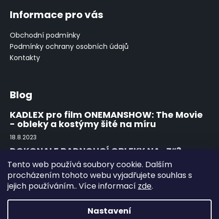
á
á
Informace pro vás
d
p
a
a
Obchodní podmínky
c
t
Podmínky ochrany osobních údajů
í
í
Kontakty
p
r
v
k
Blog
y
KADLEX pro film ONEMANSHOW: The Movie
v
- obleky a kostýmy šité na míru
ý
p
18.8.2023
i
DOKONALE PADNOUCÍ OBLEKY NA „Z“?
s
ZEGNA!
Tento web používá soubory cookie. Dalším
u
15.8.2022
procházením tohoto webu vyjadřujete souhlas s
jejich používáním.. Více informací
zde
.
První obutí a použití kožené obuvi
15.8.2022
Nastavení