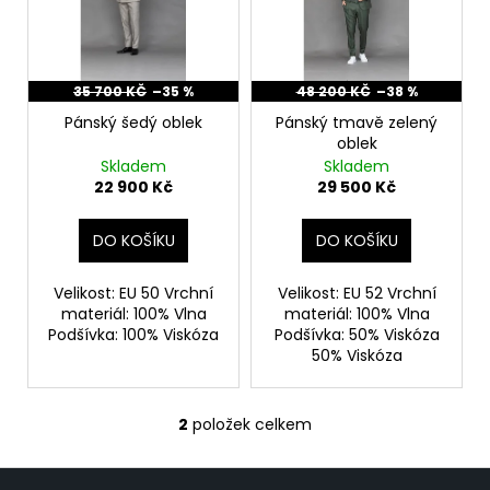
d
č
i
u
u
s
j
k
p
e
t
r
35 700 KČ
–35 %
48 200 KČ
–38 %
m
ů
e
o
Pánský šedý oblek
Pánský tmavě zelený
oblek
d
Skladem
Skladem
u
PÁNSKÝ
22 900 Kč
29 500 Kč
ŠEDÝ
k
OBLEK
t
DO KOŠÍKU
DO KOŠÍKU
22
ů
900
Kč
Velikost: EU 50 Vrchní
Velikost: EU 52 Vrchní
Původně:
materiál: 100% Vlna
materiál: 100% Vlna
35
Podšívka: 100% Viskóza
Podšívka: 50% Viskóza
700
50% Viskóza
Kč
2
položek celkem
O
v
Z
l