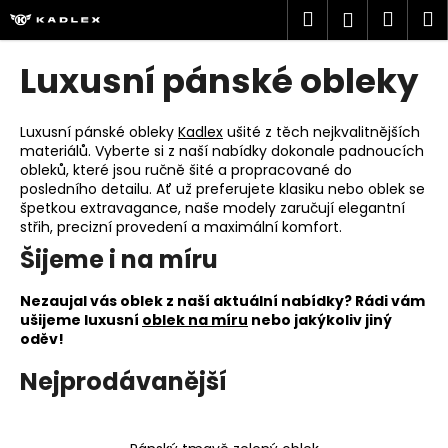
K
Přejít
Hledat
Náku
M
Přihlášen
na
o
obsah
Zpět
Zpět
košík
š
Luxusní pánské obleky
í
C
k
o
Luxusní pánské obleky
Kadlex
ušité z těch nejkvalitnějších
materiálů. Vyberte si z naší nabídky dokonale padnoucích
p
obleků, které jsou ručně šité a propracované do
o
posledního detailu. Ať už preferujete klasiku nebo oblek se
t
špetkou extravagance, naše modely zaručují elegantní
střih, precizní provedení a maximální komfort.
ř
Šijeme i na míru
e
b
Nezaujal vás oblek z naší aktuální nabídky? Rádi vám
u
ušijeme luxusní
oblek na míru
nebo jakýkoliv jiný
j
oděv!
e
Nejprodávanější
t
e
n