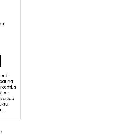
na
šedé
patina
rkami, s
í a s
 špičce
uktu
...
m