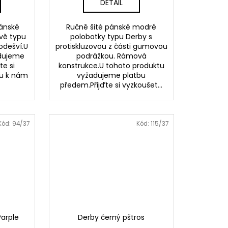
DETAIL
pánské
Ručně šité pánské modré
vě typu
polobotky typu Derby s
odešví.U
protiskluzovou z části gumovou
adujeme
podrážkou. Rámová
te si
konstrukce.U tohoto produktu
du k nám
vyžadujeme platbu
předem.Přijďte si vyzkoušet...
Kód:
94/37
Kód:
115/37
Parple
Derby černý pštros