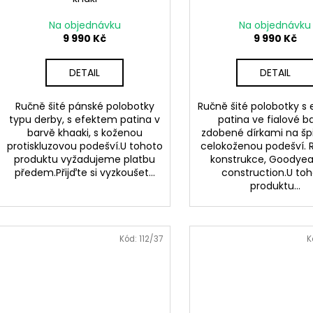
Na objednávku
Na objednávku
9 990 Kč
9 990 Kč
DETAIL
DETAIL
Ručně šité pánské polobotky
Ručně šité polobotky s
typu derby, s efektem patina v
patina ve fialové b
barvě khaaki, s koženou
zdobené dírkami na šp
protiskluzovou podešví.U tohoto
celokoženou podešví.
produktu vyžadujeme platbu
konstrukce, Goodyea
předem.Přijďte si vyzkoušet...
construction.U to
produktu...
Kód:
112/37
K