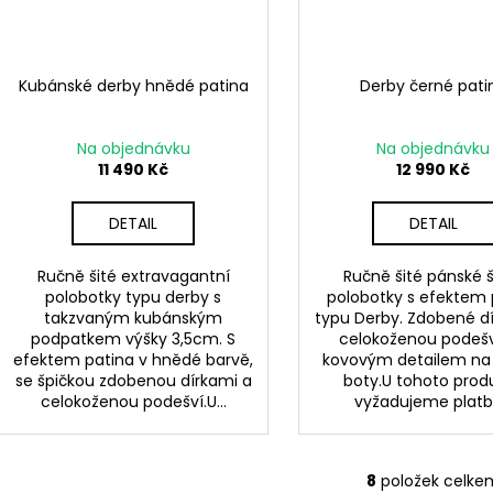
Kubánské derby hnědé patina
Derby černé pati
Na objednávku
Na objednávku
11 490 Kč
12 990 Kč
DETAIL
DETAIL
Ručně šité extravagantní
Ručně šité pánské 
polobotky typu derby s
polobotky s efektem 
takzvaným kubánským
typu Derby. Zdobené dí
podpatkem výšky 3,5cm. S
celokoženou podešv
efektem patina v hnědé barvě,
kovovým detailem na
se špičkou zdobenou dírkami a
boty.U tohoto prod
celokoženou podešví.U...
vyžadujeme platbu
8
položek celke
O