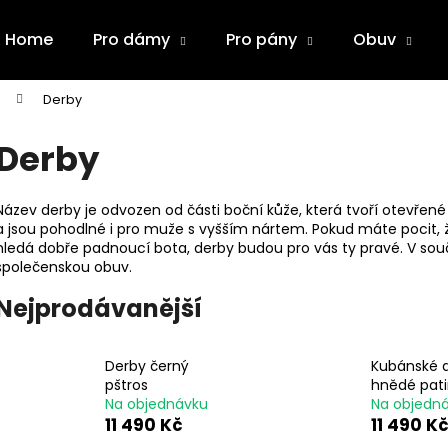
Home
Pro dámy
Pro pány
Obuv
Derby
Co potřebujete najít?
Derby
HLEDAT
Název derby je odvozen od části boční kůže, která tvoří otevřené
a jsou pohodlné i pro muže s vyšším nártem. Pokud máte pocit, ž
hledá dobře padnoucí bota, derby budou pro vás ty pravé. V souč
společenskou obuv.
Doporučujeme
Nejprodávanější
Derby černý
Kubánské 
pštros
hnědé pat
Na objednávku
Na objedn
11 490 Kč
11 490 K