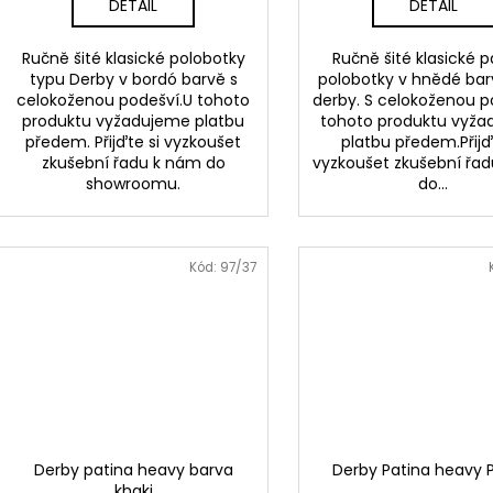
DETAIL
DETAIL
Ručně šité klasické polobotky
Ručně šité klasické 
typu Derby v bordó barvě s
polobotky v hnědé bar
celokoženou podešví.U tohoto
derby. S celokoženou p
produktu vyžadujeme platbu
tohoto produktu vyž
předem. Přijďte si vyzkoušet
platbu předem.Přijď
zkušební řadu k nám do
vyzkoušet zkušební řa
showroomu.
do...
Kód:
97/37
Derby patina heavy barva
Derby Patina heavy 
khaki