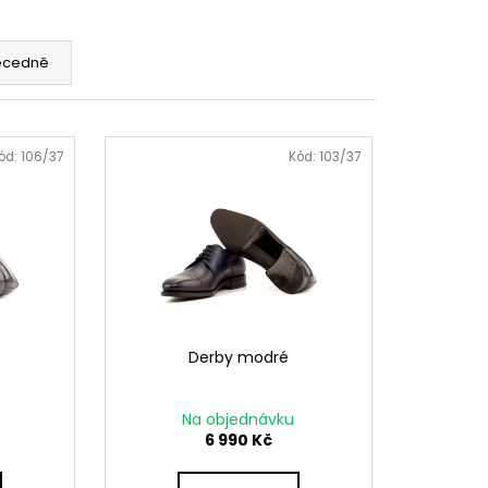
VNÉ
ecedně
ód:
106/37
Kód:
103/37
Derby modré
Na objednávku
6 990 Kč