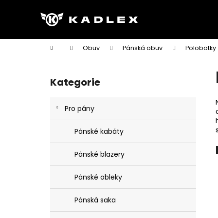
K
Přejít
na
o
obsah
Zpět
Zpět
š
do
do
í
Domů
Obuv
Pánská obuv
Polobotky
k
obchodu
obchodu
P
o
Kategorie
Přeskočit
s
kategorie
t
Pro pány
r
a
Pánské kabáty
n
n
Pánské blazery
í
p
Pánské obleky
a
n
Pánská saka
e