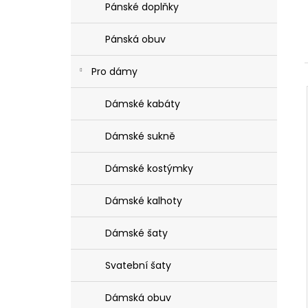
MODRÁ HEDVÁBNÁ KRAVATA SE
Pánské doplňky
l
VZOREM
1 990 Kč
Pánská obuv
Pro dámy
Dámské kabáty
Dámské sukně
Dámské kostýmky
Dámské kalhoty
Dámské šaty
Svatební šaty
Dámská obuv