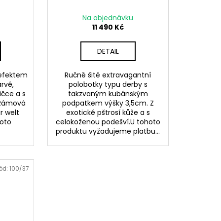
Na objednávku
11 490 Kč
DETAIL
 efektem
Ručně šité extravagantní
arvě,
polobotky typu derby s
ičce a s
takzvaným kubánským
 Rámová
podpatkem výšky 3,5cm. Z
r welt
exotické pštrosí kůže a s
hoto
celokoženou podešví.U tohoto
produktu vyžadujeme platbu...
ód:
100/37