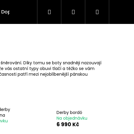
Hledat
Přihlášení
Nákupní
Doplňky
Vouchery
košík
 šněrování. Díky tomu se boty snadněji nazouvají
e vás ostatní typy obuvi tlačí a těžko se vám
asnosti patří mezi nejoblíbenější pánskou
derby
Derby bordó
ina
Následující
Na objednávku
ávku
6 990 Kč
č