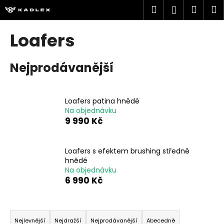
K
Přejít
Hledat
Náku
M
Přihlášen
na
o
obsah
Zpět
Zpět
košík
š
Loafers
í
C
k
Nejprodávanější
o
p
o
Loafers patina hnědé
t
Na objednávku
ř
9 990 Kč
e
b
Loafers s efektem brushing středně
u
hnědé
j
Na objednávku
6 990 Kč
e
t
Ř
e
a
n
Nejlevnější
Nejdražší
Nejprodávanější
Abecedně