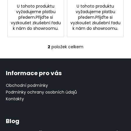
č
U tohoto produktu
U tohoto produktu
u
vyžadujeme platbu
vyžadujeme platbu
j
předem.Přijďte si
předem.Přijďte si
e
vyzkoušet zkušební řadu
vyzkoušet zkušební řadu
m
k nám do showroomu.
k nám do showroomu.
e
2
položek celkem
O
PÁNSKÝ
HNĚDÝ
v
KABÁT
Z
l
á
15
á
Informace pro vás
500
d
p
Kč
a
Původně:
a
Obchodní podmínky
c
29
t
Podmínky ochrany osobních údajů
900
í
Kč
í
Kontakty
p
r
v
k
Blog
y