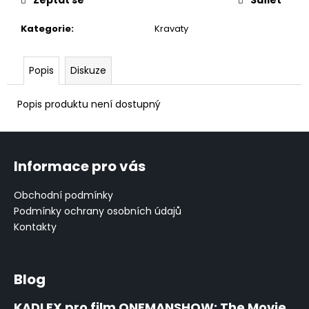
č
u
Kategorie
:
Kravaty
j
e
m
Popis
Diskuze
e
Popis produktu není dostupný
PÁNSKÉ
KVĚTOVANÉ
Z
SAKO
á
10
Informace pro vás
p
900
Kč
a
Původně:
Obchodní podmínky
19
t
Podmínky ochrany osobních údajů
500
í
Kontakty
Kč
Blog
KADLEX pro film ONEMANSHOW: The Movie