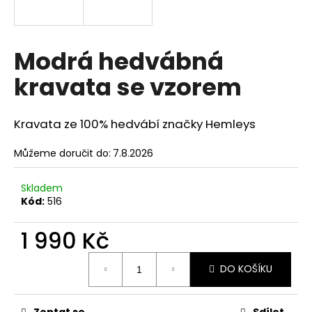
a
j
í
Modrá hedvábná
t
kravata se vzorem
?
Kravata ze 100% hedvábí značky Hemleys
Můžeme doručit do:
7.8.2026
HLEDAT
Skladem
Kód:
516
D
1 990 Kč
o
p
Měrná
o
DO KOŠÍKU
cena:
r
u
Zeptat se
Sdílet