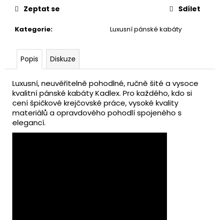
č
Zeptat se
Sdílet
u
j
Kategorie
:
Luxusní pánské kabáty
e
m
e
Popis
Diskuze
Luxusní, neuvěřitelně pohodlné, ručně šité a vysoce
BARMOLAR
BAREVNÉ
kvalitní pánské kabáty Kadlex. Pro každého, kdo si
cení špičkové krejčovské práce, vysoké kvality
10
materiálů a opravdového pohodlí spojeného s
990
Kč
elegancí.