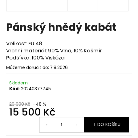
a
j
í
Pánský hnědý kabát
t
?
Velikost: EU 48
Vrchní materiál: 90% Vlna, 10% Kašmír
Podšívka: 100% Viskóza
Můžeme doručit do:
7.8.2026
HLEDAT
Skladem
Kód:
20240377745
D
o
29 900 Kč
–48 %
15 500 Kč
p
o
Měrná
r
DO KOŠÍKU
cena:
u