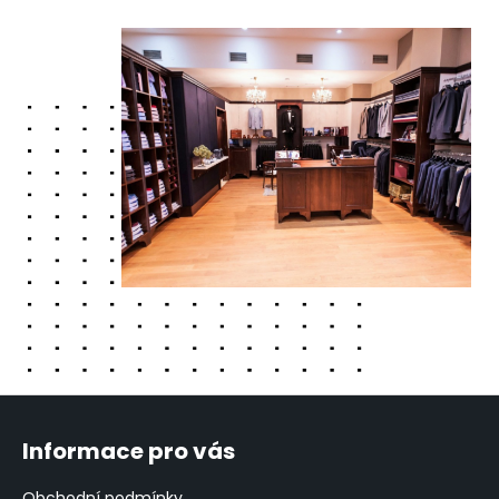
Z
á
Informace pro vás
p
a
Obchodní podmínky