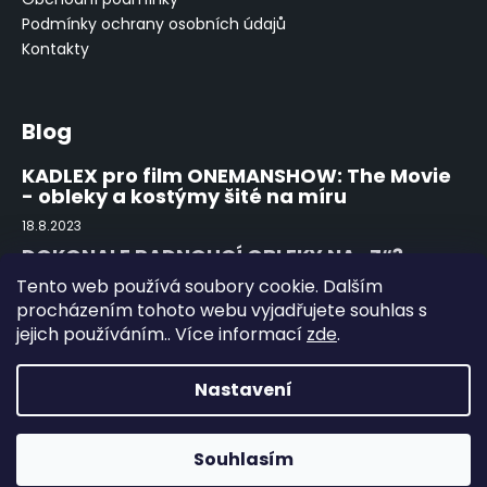
t
Podmínky ochrany osobních údajů
í
Kontakty
Blog
KADLEX pro film ONEMANSHOW: The Movie
- obleky a kostýmy šité na míru
18.8.2023
DOKONALE PADNOUCÍ OBLEKY NA „Z“?
ZEGNA!
Tento web používá soubory cookie. Dalším
15.8.2022
procházením tohoto webu vyjadřujete souhlas s
jejich používáním.. Více informací
zde
.
První obutí a použití kožené obuvi
15.8.2022
Nastavení
Vytvořil Shoptet
Souhlasím
Copyright 2026
Kadlex
. Všechna práva vyhrazena.