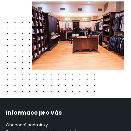
Z
á
Informace pro vás
p
a
Obchodní podmínky