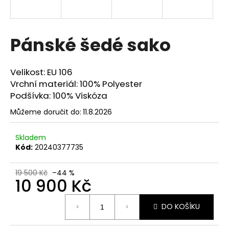
a
j
í
Pánské šedé sako
t
?
Velikost: EU 106
Vrchní materiál: 100% Polyester
Podšívka: 100% Viskóza
Můžeme doručit do:
11.8.2026
HLEDAT
Skladem
Kód:
20240377735
D
o
19 500 Kč
–44 %
10 900 Kč
p
o
Měrná
r
DO KOŠÍKU
cena:
u