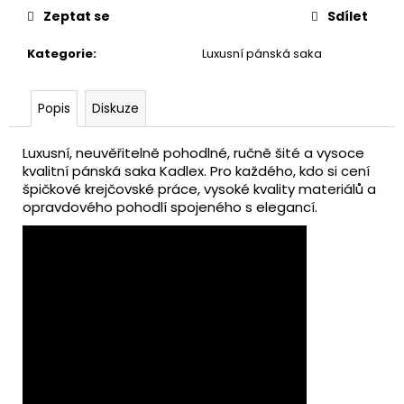
č
Zeptat se
Sdílet
u
j
Kategorie
:
Luxusní pánská saka
e
m
e
Popis
Diskuze
Luxusní, neuvěřitelně pohodlné, ručně šité a vysoce
PÁNSKÝ
HNĚDÝ
kvalitní pánská saka Kadlex. Pro každého, kdo si cení
KABÁT
špičkové krejčovské práce, vysoké kvality materiálů a
opravdového pohodlí spojeného s elegancí.
15
500
Kč
Původně:
29
900
Kč