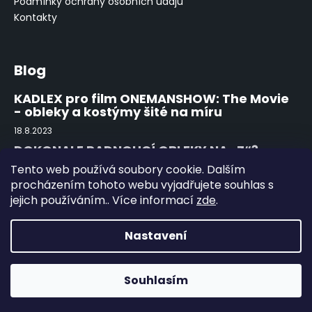
t
Podmínky ochrany osobních údajů
í
Kontakty
Blog
KADLEX pro film ONEMANSHOW: The Movie
- obleky a kostýmy šité na míru
18.8.2023
DOKONALE PADNOUCÍ OBLEKY NA „Z“?
ZEGNA!
Tento web používá soubory cookie. Dalším
15.8.2022
procházením tohoto webu vyjadřujete souhlas s
jejich používáním.. Více informací
zde
.
První obutí a použití kožené obuvi
15.8.2022
Nastavení
Vytvořil Shoptet
Souhlasím
Copyright 2026
Kadlex
. Všechna práva vyhrazena.