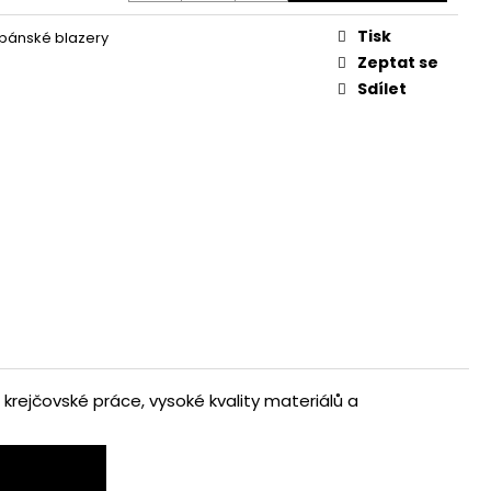
VNÉ
Tisk
 pánské blazery
Zeptat se
Sdílet
 krejčovské práce, vysoké kvality materiálů a