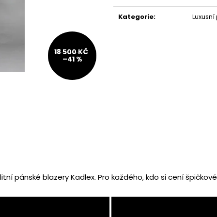
KRAVATA HEDVÁBNÁ S KAŠMÍROVÝM
BARMOLAR BARE
Měrná
VZOREM
cena:
10 990 Kč
Kategorie
:
Luxusní
1 990 Kč
18 500 KČ
–41 %
litní pánské blazery Kadlex. Pro každého, kdo si cení špičkové