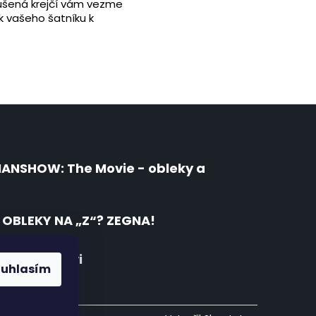
kušená krejčí vám vezme
k vašeho šatníku k
MANSHOW: The Movie - obleky a
OBLEKY NA „Z“? ZEGNA!
 kožené obuvi
ouhlasím