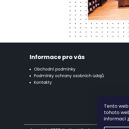
Z
á
Informace pro vás
p
a
Obchodní podmínky
t
Podmínky ochrany osobních údajů
í
Kontakty
Tento web 
tohoto webu
informací