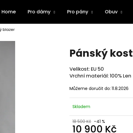
Home
Pro dámy
Pro pány
Obuv
ý blazer
Co potřebujete najít?
Pánský kost
HLEDAT
Velikost: EU 50
Vrchní materiál: 100% Len
Doporučujeme
Můžeme doručit do:
11.8.2026
Skladem
18 500 Kč
–41 %
10 900 Kč