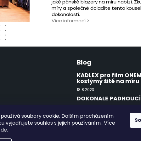
jaké pánské blazery na míru nabízí. Z
míry a společně doladíte tento kouse
dokonalosti.
Více informací
>
Blog
KADLEX pro film ONE
kostýmy šité na míru
18.8.2023
DOKONALE PADNOUCÍ 
15.8.2022
První obutí a použití
používá soubory cookie. Dalším procházením
S
 vyjadřujete souhlas s jejich používáním.. Více
15.8.2022
zde
.