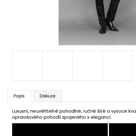
MODRÁ HEDVÁBNÁ KRAVATA SE
VZOREM
1 990 Kč
Popis
Diskuze
Luxusní, neuvěřitelně pohodlné, ručně šité a vysoce kva
opravdového pohodlí spojeného s elegancí.