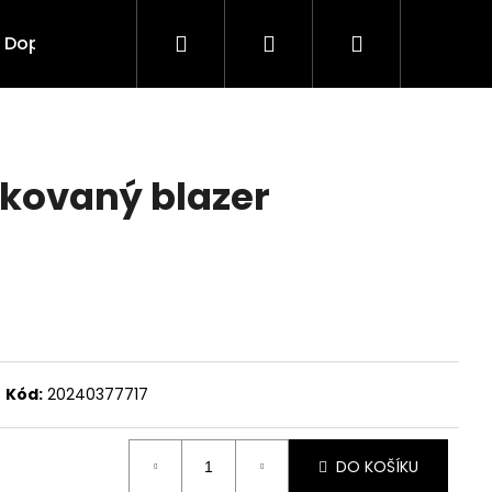
Hledat
Přihlášení
Nákupní
Doplňky
Vouchery
košík
kovaný blazer
Kód:
20240377717
Následující
DO KOŠÍKU